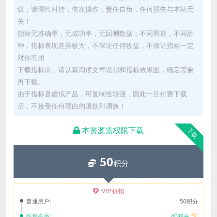
议，请理性对待，依次操作，责任自负，任何损失与本站无
关！
指标无准确率，无成功率，无回测数据；不同周期，不同品
种，指标表现差异较大，不保证任何收益，不保证指标一定
对你有用
下载指标前，请认真阅读文章说明和指标效果图，确定需要
再下载。
由于指标是虚拟产品，可复制性较强，因此一旦付费下载
后，不接受任何理由的退款和调换！
本资源需权限下载
下载
50
积分
VIP折扣
普通用户:
50积分
8折
包月会员:
40积分