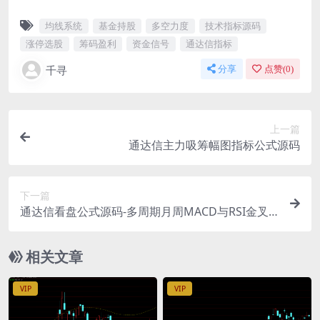
均线系统
基金持股
多空力度
技术指标源码
涨停选股
筹码盈利
资金信号
通达信指标
千寻
分享
点赞(
0
)
上一篇
通达信主力吸筹幅图指标公式源码
下一篇
通达信看盘公式源码-多周期月周MACD与RSI金叉
信号指标
相关文章
VIP
VIP