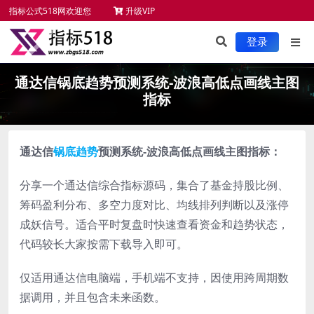
指标公式518网欢迎您
升级VIP
未来函数检测
新手必读
服务项目
指标安装
登录
通达信锅底趋势预测系统-波浪高低点画线主图
指标
通达信
锅底趋势
预测系统-波浪高低点画线主图指标：
分享一个通达信综合指标源码，集合了基金持股比例、
筹码盈利分布、多空力度对比、均线排列判断以及涨停
成妖信号。适合平时复盘时快速查看资金和趋势状态，
代码较长大家按需下载导入即可。
仅适用通达信电脑端，手机端不支持，因使用跨周期数
据调用，并且包含未来函数。