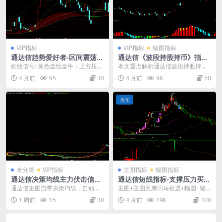
VIP指标
VIP指标
幅图指标
通达信趋势爱好者-区间震荡难
通达信《波段持股持币》指标
判断-金牛趋势画线参考工具
公式源码
画线信号: 黄色虚线金牛：上方压力
本文重点解析通达信波段持股持币
参考线； 红色实线金钻趋势：核心
指标的红绿柱逻辑，以及弯弓、出
4 月前
95
30
4 月前
96
50
支撑参考线； ...
击、准备三档文字提示...
折扣
未分类
VIP指标
主图指标
幅图指标
通达信决策均线主力伏击信号
通达信短线指标-支撑压力买卖
主图指标源码
点-抄底逃顶公式源码
通达信主图自带决策均线，自动区
主图+主图兄弟回马枪选+幅图+幅
分多头支撑、空头压力，搭配主力
图超卖见底选+幅图抄底选，一共5
1 周前
15
30
4 月前
198
100
伏击信号标记盘面机会...
个指标公式！ 1...