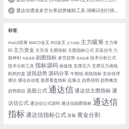
通达信通道多空分界趋势辅助工具-清晰识别行情转折点
8
标签
主力吸筹
macd背离
MACD金叉
RSI金叉
主力筹
主力动能
主力资金
码
主升浪
主图指标
主图指标公式
买卖信号
六
副图指标
脉神剑
多空趋势
技术分析公式
共振选股
强龙起爆
指标源码
技术分析工具
操盘线
支撑压力
支撑压力画线
波段趋势
源码分享
机构控盘
牛熊线
画线指标
竞价排序
缠论
缠论自动笔
股票看盘指标
起爆点
趋势强弱
趋势擒龙
通达信
选股公式
通达信主图指标
通
趋势跟踪
通达信
达信公式
通达信公式源码
通达信副图指标
指标
通达信指标公式
黄金分割
首板