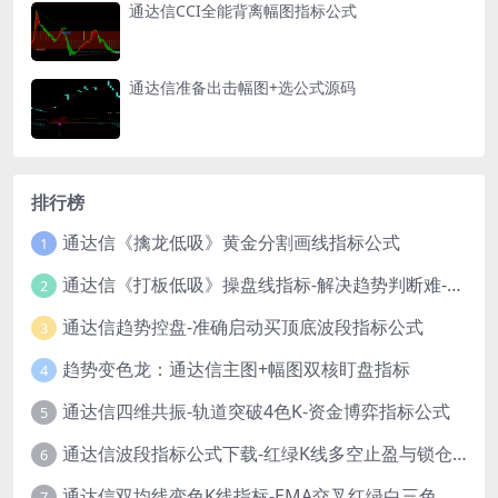
通达信CCI全能背离幅图指标公式
通达信准备出击幅图+选公式源码
排行榜
通达信《擒龙低吸》黄金分割画线指标公式
1
通达信《打板低吸》操盘线指标-解决趋势判断难-新手也能轻松参考！
2
通达信趋势控盘-准确启动买顶底波段指标公式
3
趋势变色龙：通达信主图+幅图双核盯盘指标
4
通达信四维共振-轨道突破4色K-资金博弈指标公式
5
通达信波段指标公式下载-红绿K线多空止盈与锁仓信号
6
通达信双均线变色K线指标-EMA交叉红绿白三色柱源码
7