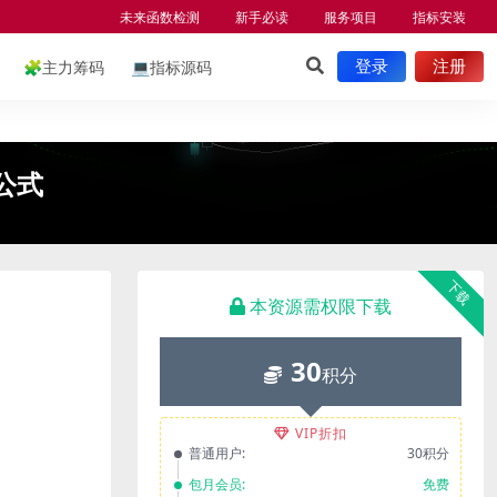
未来函数检测
新手必读
服务项目
指标安装
🧩
主力筹码
💻
指标源码
登录
注册
公式
下载
本资源需权限下载
30
积分
VIP折扣
普通用户:
30积分
包月会员:
免费