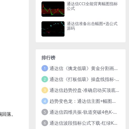
通达信CCI全能背离幅图指标
公式
通达信准备出击幅图+选公式
源码
。
排行榜
通达信《擒龙低吸》黄金分割画线指标公式
1
通达信《打板低吸》操盘线指标-解决趋势判断难-新手也能轻松参考！
2
通达信趋势控盘-准确启动买顶底波段指标公式
3
趋势变色龙：通达信主图+幅图双核盯盘指标
4
通达信四维共振-轨道突破4色K-资金博弈指标公式
5
惕回落。
通达信波段指标公式下载-红绿K线多空止盈与锁仓信号
6