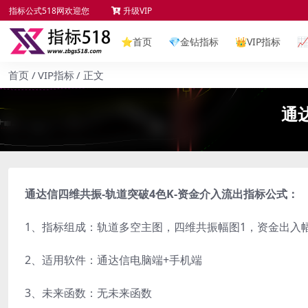
指标公式518网欢迎您
升级VIP
⭐
首页
💎
金钻指标
👑
VIP指标

首页
VIP指标
正文
通
通达信四维共振-轨道突破4色K-资金介入流出指标公式：
1、指标组成：轨道多空主图，四维共振幅图1，资金出入
2、适用软件：通达信电脑端+手机端
3、未来函数：无未来函数