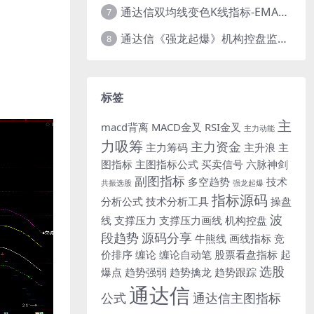
通达信双均线变色K线指标-EMA交叉红绿白三色柱源码
7
通达信《强龙起爆》机构控盘监测主图幅图-共振选股公式
8
标签
主
macd背离
MACD金叉
RSI金叉
主力动能
力吸筹
主力资金
主力筹码
主升浪
主
图指标
主图指标公式
买卖信号
六脉神剑
副图指标
多空趋势
技术
共振选股
强龙起爆
指标源码
分析公式
技术分析工具
操盘
波
线
支撑压力
支撑压力画线
机构控盘
段趋势
源码分享
牛熊线
画线指标
竞
价排序
缠论
缠论自动笔
股票看盘指标
起
选股
爆点
趋势强弱
趋势擒龙
趋势跟踪
通达信
公式
通达信主图指标