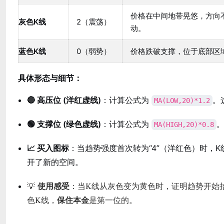
价格在中间地带晃悠，方向
灰色K线
2（震荡）
动。
蓝色K线
0（弱势）
价格跌破支撑，位于底部区
具体形态与细节：
🔴 高压位 (洋红虚线)
：计算公式为
。
MA(LOW,20)*1.2
🟢 支撑位 (绿色虚线)
：计算公式为
MA(HIGH,20)*0.8
📈 买入图标
：当趋势强度首次转为“4”（洋红色）时，
开了新的空间。
使用感受
💡
：当K线从灰色变为黄色时，证明趋势开始
保住本金
色K线，
是第一位的。