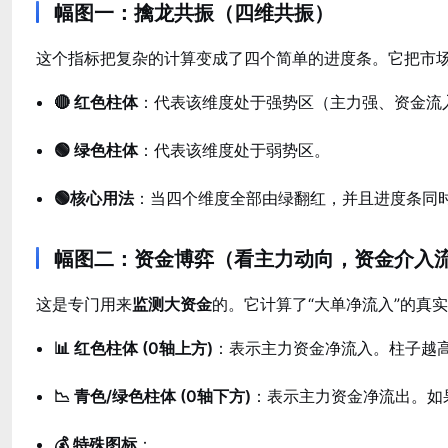
幅图一：擒龙共振（四维共振）
这个指标把复杂的计算变成了四个简单的进度条。它把市
🔴 红色柱体
：代表该维度处于强势区（主力强、资金流
🟢 绿色柱体
：代表该维度处于弱势区。
🟢
核心用法
：当四个维度全部由绿翻红，并且进度条同
幅图二：资金博弈（看主力动向，资金介入
这是专门用来
监测大资金
的。它计算了“大单净流入”的真
📊 红色柱体 (0轴上方)
：表示主力资金净流入。柱子越
📉 青色/绿色柱体 (0轴下方)
：表示主力资金净流出。如
💰 特殊图标
：