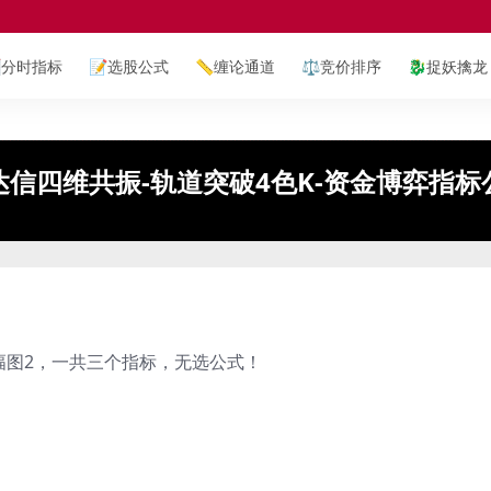

分时指标
📝
选股公式
📏
缠论通道
⚖️
竞价排序
🐉
捉妖擒龙
达信四维共振-轨道突破4色K-资金博弈指标
幅图2，一共三个指标，无选公式！