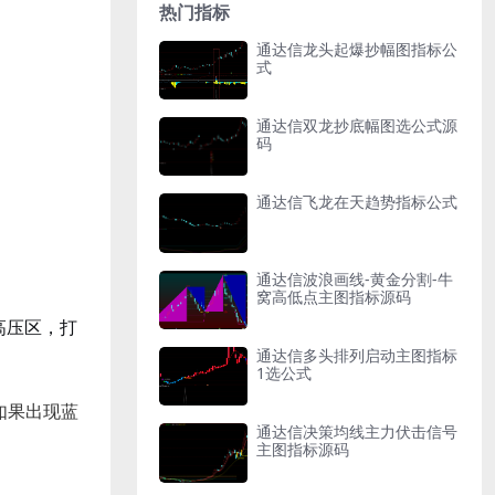
热门指标
通达信龙头起爆抄幅图指标公
式
通达信双龙抄底幅图选公式源
码
通达信飞龙在天趋势指标公式
通达信波浪画线-黄金分割-牛
窝高低点主图指标源码
高压区，打
通达信多头排列启动主图指标
1选公式
如果出现蓝
通达信决策均线主力伏击信号
主图指标源码