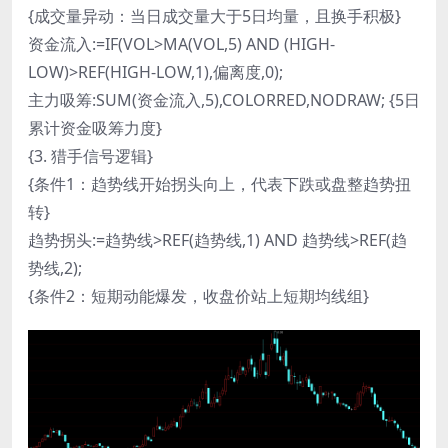
{成交量异动：当日成交量大于5日均量，且换手积极}
资金流入:=IF(VOL>MA(VOL,5) AND (HIGH-
LOW)>REF(HIGH-LOW,1),偏离度,0);
主力吸筹:SUM(资金流入,5),COLORRED,NODRAW; {5日
累计资金吸筹力度}
{3. 猎手信号逻辑}
{条件1：趋势线开始拐头向上，代表下跌或盘整趋势扭
转}
趋势拐头:=趋势线>REF(趋势线,1) AND 趋势线>REF(趋
势线,2);
{条件2：短期动能爆发，收盘价站上短期均线组}