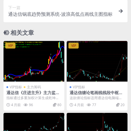
下一篇
通达信锅底趋势预测系统-波浪高低点画线主图指标
相关文章
VIP
VIP
VIP指标
主力筹码
VIP指标
通达信《庄进主升》主力监控
通达信缠论笔画线线段中枢指
指标公式
标公式
指标通过多重加权计算生成乾坤线
这款缠论指标适用通达信电脑端和
（紫色粗线），价格位于线上方为
手机端，下载是源码，直接导入软
4 月前
96
80
4 月前
77
20
偏强区域，下方为偏弱...
件中即可使用。注意缠...