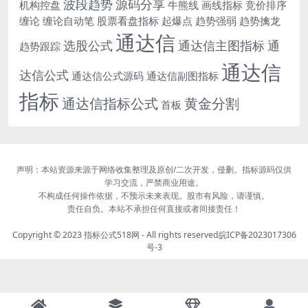
波段趋势
源码分享
机构控盘
牛熊线
画线指标
竞价排序
缠论
缠论自动笔
股票看盘指标
起爆点
趋势强弱
趋势擒龙
通达信
选股公式
通达信主图指标
通
趋势跟踪
通达信
达信公式
通达信公式源码
通达信副图指标
指标
通达信指标公式
黄金分割
首板
声明：本站资源来源于网络收集整理及原创/二次开发，侵删。指标源码仅供
学习交流，严禁商业用途。
不构成任何操作依据，不预示未来表现。股市有风险，请谨慎。
责任自负。本站不承担任何直接或者间接责任！
Copyright © 2023
指标公式518网
- All rights reserved
皖ICP备2023017306
号-3
站点地图
Sitemap
网站运行
3139 天
13 时
14 分
53 秒