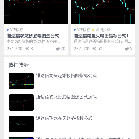
VIP指标
VIP指标
幅图指标
通达信双龙抄底幅图选公式源
通达信尾盘买幅图指标公式1
码
选股公式
本文为您解析的“双龙抄底”指标，其
通达信尾盘买幅图指标公式1选股公
核心逻辑在于构建多周期均线共振
式： 分享实用尾盘趋势判断技术指
1 天前
3
20
2 月前
52
5
体系，通过短、中...
标源码，融合多周...
热门指标
通达信龙头起爆抄幅图指标公式
通达信双龙抄底幅图选公式源码
通达信飞龙在天趋势指标公式