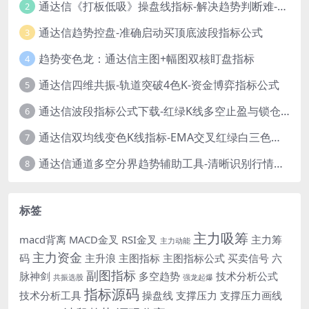
通达信《打板低吸》操盘线指标-解决趋势判断难-新手也能轻松参考！
2
通达信趋势控盘-准确启动买顶底波段指标公式
3
趋势变色龙：通达信主图+幅图双核盯盘指标
4
通达信四维共振-轨道突破4色K-资金博弈指标公式
5
通达信波段指标公式下载-红绿K线多空止盈与锁仓信号
6
通达信双均线变色K线指标-EMA交叉红绿白三色柱源码
7
通达信通道多空分界趋势辅助工具-清晰识别行情转折点
8
标签
主力吸筹
macd背离
MACD金叉
RSI金叉
主力筹
主力动能
主力资金
码
主升浪
主图指标
主图指标公式
买卖信号
六
副图指标
脉神剑
多空趋势
技术分析公式
共振选股
强龙起爆
指标源码
技术分析工具
操盘线
支撑压力
支撑压力画线