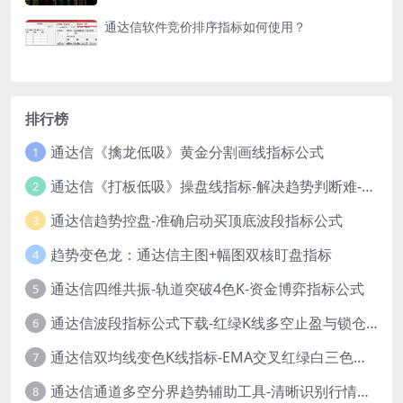
通达信软件竞价排序指标如何使用？
排行榜
通达信《擒龙低吸》黄金分割画线指标公式
1
通达信《打板低吸》操盘线指标-解决趋势判断难-新手也能轻松参考！
2
通达信趋势控盘-准确启动买顶底波段指标公式
3
趋势变色龙：通达信主图+幅图双核盯盘指标
4
通达信四维共振-轨道突破4色K-资金博弈指标公式
5
通达信波段指标公式下载-红绿K线多空止盈与锁仓信号
6
通达信双均线变色K线指标-EMA交叉红绿白三色柱源码
7
通达信通道多空分界趋势辅助工具-清晰识别行情转折点
8