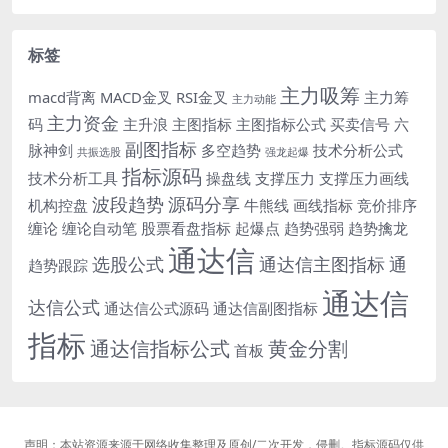
标签
主力吸筹
macd背离
MACD金叉
RSI金叉
主力筹
主力动能
主力资金
码
主升浪
主图指标
主图指标公式
买卖信号
六
副图指标
脉神剑
多空趋势
技术分析公式
共振选股
强龙起爆
指标源码
技术分析工具
操盘线
支撑压力
支撑压力画线
波段趋势
源码分享
机构控盘
牛熊线
画线指标
竞价排序
缠论
缠论自动笔
股票看盘指标
起爆点
趋势强弱
趋势擒龙
通达信
选股公式
通达信主图指标
通
趋势跟踪
通达信
达信公式
通达信公式源码
通达信副图指标
指标
通达信指标公式
黄金分割
首板
声明：本站资源来源于网络收集整理及原创/二次开发，侵删。指标源码仅供