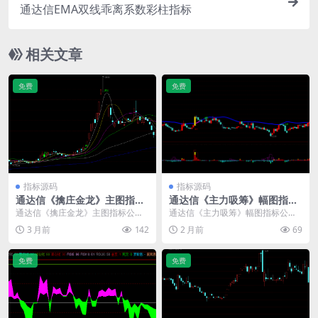
通达信EMA双线乖离系数彩柱指标
相关文章
免费
免费
指标源码
指标源码
通达信《擒庄金龙》主图指标
通达信《主力吸筹》幅图指标
公式
公式
通达信《擒庄金龙》主图指标公
通达信《主力吸筹》幅图指标公
式： MA5:MA(C,5); MA10:MA(C,...
式： N:=9;M1:=3;M2:=3;100,CO...
3 月前
142
2 月前
69
免费
免费