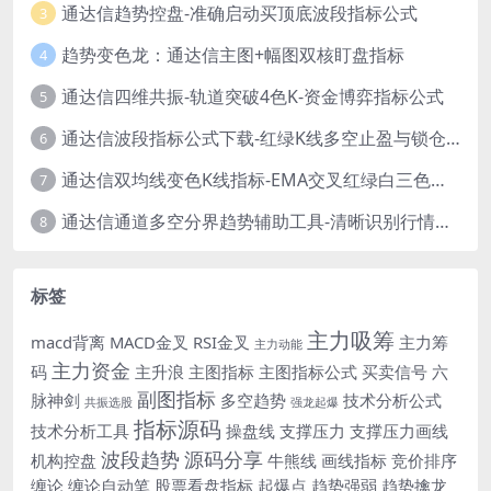
通达信趋势控盘-准确启动买顶底波段指标公式
3
趋势变色龙：通达信主图+幅图双核盯盘指标
4
通达信四维共振-轨道突破4色K-资金博弈指标公式
5
通达信波段指标公式下载-红绿K线多空止盈与锁仓信号
6
通达信双均线变色K线指标-EMA交叉红绿白三色柱源码
7
通达信通道多空分界趋势辅助工具-清晰识别行情转折点
8
标签
主力吸筹
macd背离
MACD金叉
RSI金叉
主力筹
主力动能
主力资金
码
主升浪
主图指标
主图指标公式
买卖信号
六
副图指标
脉神剑
多空趋势
技术分析公式
共振选股
强龙起爆
指标源码
技术分析工具
操盘线
支撑压力
支撑压力画线
波段趋势
源码分享
机构控盘
牛熊线
画线指标
竞价排序
缠论
缠论自动笔
股票看盘指标
起爆点
趋势强弱
趋势擒龙