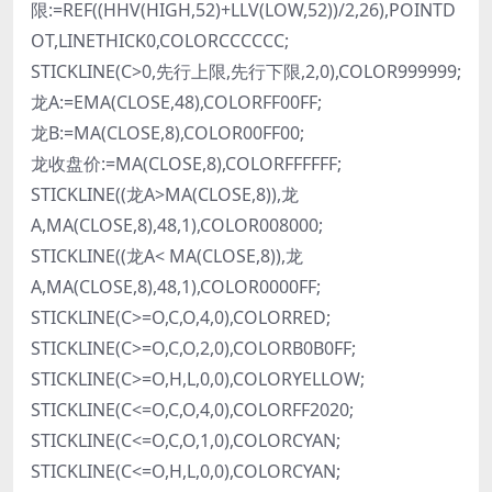
限:=REF((HHV(HIGH,52)+LLV(LOW,52))/2,26),POINTD
OT,LINETHICK0,COLORCCCCCC;
STICKLINE(C>0,先行上限,先行下限,2,0),COLOR999999;
龙A:=EMA(CLOSE,48),COLORFF00FF;
龙B:=MA(CLOSE,8),COLOR00FF00;
龙收盘价:=MA(CLOSE,8),COLORFFFFFF;
STICKLINE((龙A>MA(CLOSE,8)),龙
A,MA(CLOSE,8),48,1),COLOR008000;
STICKLINE((龙A< MA(CLOSE,8)),龙
A,MA(CLOSE,8),48,1),COLOR0000FF;
STICKLINE(C>=O,C,O,4,0),COLORRED;
STICKLINE(C>=O,C,O,2,0),COLORB0B0FF;
STICKLINE(C>=O,H,L,0,0),COLORYELLOW;
STICKLINE(C<=O,C,O,4,0),COLORFF2020;
STICKLINE(C<=O,C,O,1,0),COLORCYAN;
STICKLINE(C<=O,H,L,0,0),COLORCYAN;