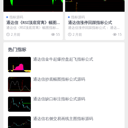
指标源码
指标源码
通达信《RSI顶底背离》幅图
通达信涨停回踩指标公式
指标公式
通达信《RSI顶底背离》幅图指标公
通达信涨停回踩指标公式： 通达信
式： 指标把RSI5、RSI10、RSI20
副图指标，专门捕捉涨停板后的回
2 月前
55
2 月前
15
三...
调机会。当满足特定...
热门指标
通达信金牛起爆控盘起飞指标公式
通达信抄底幅图指标公式源码
通达信缺口标注指标公式源码
通达信右侧交易画线主图指标源码