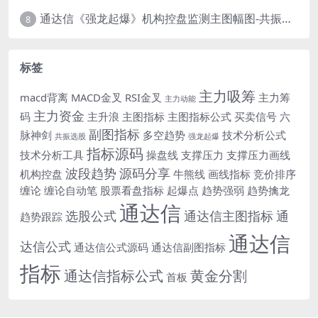
通达信《强龙起爆》机构控盘监测主图幅图-共振选股公式
8
标签
主力吸筹
macd背离
MACD金叉
RSI金叉
主力筹
主力动能
主力资金
码
主升浪
主图指标
主图指标公式
买卖信号
六
副图指标
脉神剑
多空趋势
技术分析公式
共振选股
强龙起爆
指标源码
技术分析工具
操盘线
支撑压力
支撑压力画线
波段趋势
源码分享
机构控盘
牛熊线
画线指标
竞价排序
缠论
缠论自动笔
股票看盘指标
起爆点
趋势强弱
趋势擒龙
通达信
选股公式
通达信主图指标
通
趋势跟踪
通达信
达信公式
通达信公式源码
通达信副图指标
指标
通达信指标公式
黄金分割
首板