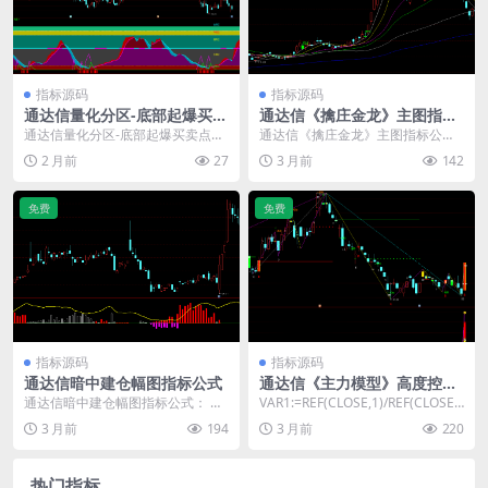
指标源码
指标源码
通达信量化分区-底部起爆买卖
通达信《擒庄金龙》主图指标
点幅图指标源码
公式
通达信量化分区-底部起爆买卖点幅
通达信《擒庄金龙》主图指标公
图指标源码： 这个指标把市场分成
式： MA5:MA(C,5); MA10:MA(C,...
2 月前
27
3 月前
142
五个区：底部、反...
免费
免费
指标源码
指标源码
通达信暗中建仓幅图指标公式
通达信《主力模型》高度控盘
幅图指标无未来
通达信暗中建仓幅图指标公式： N
VAR1:=REF(CLOSE,1)/REF(CLOSE,
1:=34; N2:=9; N3:=3; 阶段高...
2)>1.095...
3 月前
194
3 月前
220
热门指标