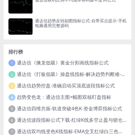
通达信趋势反转副图指标公式-自带买点提示-手机
电脑通用完整源码
排行榜
通达信《擒龙低吸》黄金分割画线指标公式
1
通达信《打板低吸》操盘线指标-解决趋势判断难-新手也能轻松参考！
2
通达信趋势控盘-准确启动买顶底波段指标公式
3
趋势变色龙：通达信主图+幅图双核盯盘指标
4
通达信四维共振-轨道突破4色K-资金博弈指标公式
5
通达信波段指标公式下载-红绿K线多空止盈与锁仓信号
6
通达信双均线变色K线指标-EMA交叉红绿白三色柱源码
7