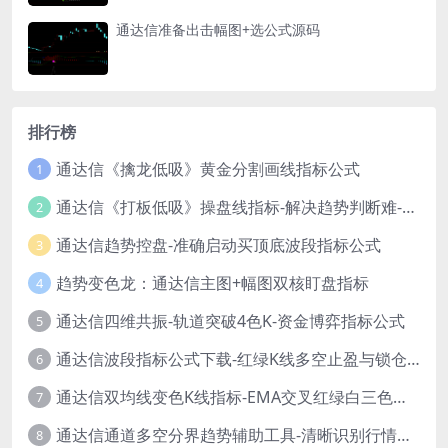
通达信准备出击幅图+选公式源码
排行榜
通达信《擒龙低吸》黄金分割画线指标公式
1
通达信《打板低吸》操盘线指标-解决趋势判断难-新手也能轻松参考！
2
通达信趋势控盘-准确启动买顶底波段指标公式
3
趋势变色龙：通达信主图+幅图双核盯盘指标
4
通达信四维共振-轨道突破4色K-资金博弈指标公式
5
通达信波段指标公式下载-红绿K线多空止盈与锁仓信号
6
通达信双均线变色K线指标-EMA交叉红绿白三色柱源码
7
通达信通道多空分界趋势辅助工具-清晰识别行情转折点
8