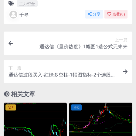
主力资金
千寻
分享
点赞(
0
)
上一篇
通达信《量价热度》1幅图1选公式无未来
下一篇
通达信波段买入-红绿多空柱-1幅图指标-2个选股公
式
相关文章
VIP
折扣