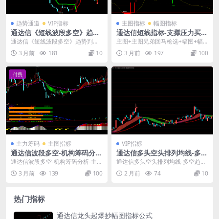
趋势通道
VIP指标
主图指标
幅图指标
通达信《短线波段多空》趋势
通达信短线指标-支撑压力买卖
判断指标公式源码
点-抄底逃顶公式源码
通达信《短线波段多空》趋势判断
主图+主图兄弟回马枪选+幅图+幅
指标公式源码： 指标通过价格波动
图超卖见底选+幅图抄底选，一共5
3 月前
181
10
3 月前
197
100
范围，画出两条不同...
个指标公式！ 1...
付费
主力筹码
主图指标
VIP指标
通达信波段多空-机构筹码分
通达信多头空头排列均线-多空
析-主力控盘低吸指标公式
趋势线主图指标公式
通达信波段多空-机构筹码分析-主力
通达信多头空头排列均线-多空趋势
控盘低吸指标公式，套装指标一个6
线主图指标公式： 用在通达信电脑
3 月前
139
100
2 月前
74
10
个指标： 分为...
端，手机端都可以...
热门指标
通达信龙头起爆抄幅图指标公式