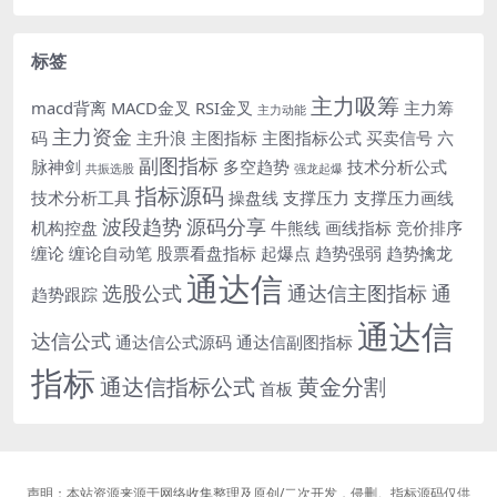
标签
主力吸筹
macd背离
MACD金叉
RSI金叉
主力筹
主力动能
主力资金
码
主升浪
主图指标
主图指标公式
买卖信号
六
副图指标
脉神剑
多空趋势
技术分析公式
共振选股
强龙起爆
指标源码
技术分析工具
操盘线
支撑压力
支撑压力画线
波段趋势
源码分享
机构控盘
牛熊线
画线指标
竞价排序
缠论
缠论自动笔
股票看盘指标
起爆点
趋势强弱
趋势擒龙
通达信
选股公式
通达信主图指标
通
趋势跟踪
通达信
达信公式
通达信公式源码
通达信副图指标
指标
通达信指标公式
黄金分割
首板
声明：本站资源来源于网络收集整理及原创/二次开发，侵删。指标源码仅供