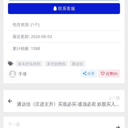
联系客服
包含资源:
(1个)
最近更新:
2026-06-03
累计销量:
1588
多头空头排列
多空趋势线
通达信
千寻
分享
点赞(
0
)
上一篇
通达信《庄进主升》买底必买-逃顶必卖 妖股买入指
标公式
下一篇