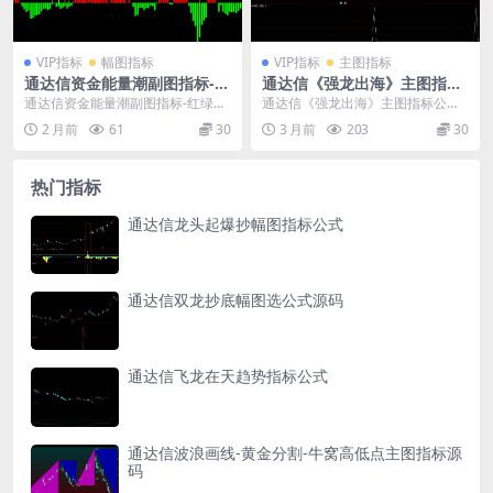
VIP指标
幅图指标
VIP指标
主图指标
通达信资金能量潮副图指标-红
通达信《强龙出海》主图指标
绿柱多空动能SAR持股持币
公式
通达信资金能量潮副图指标-红绿柱
通达信《强龙出海》主图指标公
多空动能SAR持股持币： 该指标提
式： 1、指标组成：强龙出海主
2 月前
61
30
3 月前
203
30
供以下几类信号...
图，“”强龙信号“”选...
热门指标
通达信龙头起爆抄幅图指标公式
通达信双龙抄底幅图选公式源码
通达信飞龙在天趋势指标公式
通达信波浪画线-黄金分割-牛窝高低点主图指标源
码