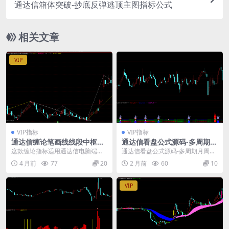
通达信箱体突破-抄底反弹逃顶主图指标公式
相关文章
VIP
VIP指标
VIP指标
通达信缠论笔画线线段中枢指
通达信看盘公式源码-多周期月
标公式
周MACD与RSI金叉信号指标
这款缠论指标适用通达信电脑端和
通达信看盘公式源码-多周期月周M
手机端，下载是源码，直接导入软
ACD与RSI金叉信号指标： 通达信
4 月前
77
20
2 月前
60
10
件中即可使用。注意缠...
多周期指标源...
VIP