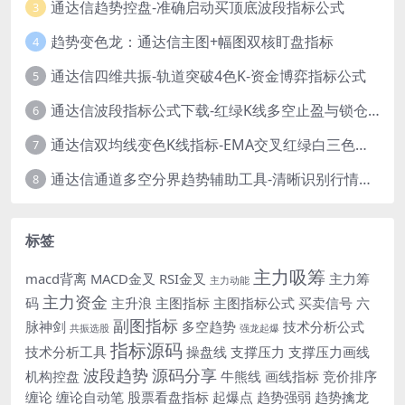
通达信趋势控盘-准确启动买顶底波段指标公式
3
趋势变色龙：通达信主图+幅图双核盯盘指标
4
通达信四维共振-轨道突破4色K-资金博弈指标公式
5
通达信波段指标公式下载-红绿K线多空止盈与锁仓信号
6
通达信双均线变色K线指标-EMA交叉红绿白三色柱源码
7
通达信通道多空分界趋势辅助工具-清晰识别行情转折点
8
标签
主力吸筹
macd背离
MACD金叉
RSI金叉
主力筹
主力动能
主力资金
码
主升浪
主图指标
主图指标公式
买卖信号
六
副图指标
脉神剑
多空趋势
技术分析公式
共振选股
强龙起爆
指标源码
技术分析工具
操盘线
支撑压力
支撑压力画线
波段趋势
源码分享
机构控盘
牛熊线
画线指标
竞价排序
缠论
缠论自动笔
股票看盘指标
起爆点
趋势强弱
趋势擒龙