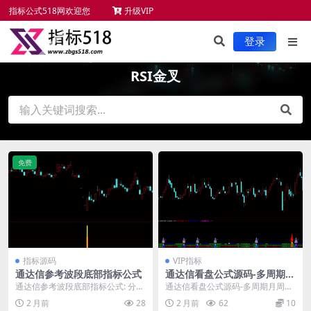
指标公式518网欢迎您
升级VIP
未来函数检测
新手必读
服务项目
指标安装
登录
RSI金叉
免费
指标源码
VIP指标
通达信参考波段底部指标公式
通达信看盘公式源码-多周期月
周MACD与RSI金叉信号指标
通达信参考波段底部指标公式: 分享
通达信看盘公式源码-多周期月周M
一个通达信底部判断公式，基于改
ACD与RSI金叉信号指标： 通达信
2 月前
28
2 月前
62
10
良的RSI算法，...
多周期指标源...