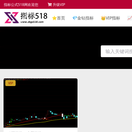
指标公式518网欢迎您
升级VIP
⭐
首页
💎
金钻指标
👑
VIP指标

VIP