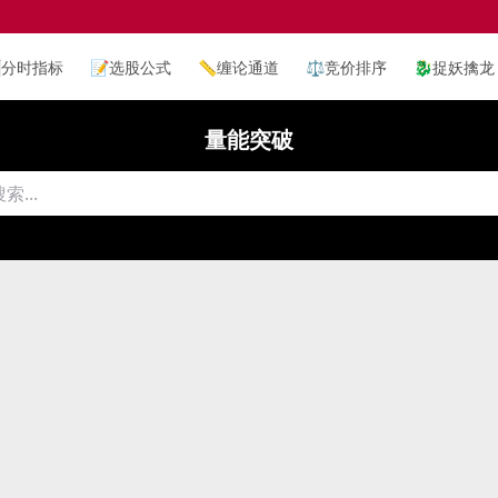

分时指标
📝
选股公式
📏
缠论通道
⚖️
竞价排序
🐉
捉妖擒龙
量能突破