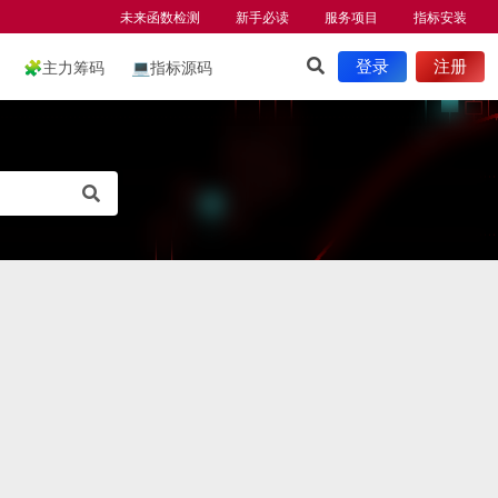
未来函数检测
新手必读
服务项目
指标安装
🧩
主力筹码
💻
指标源码
登录
注册