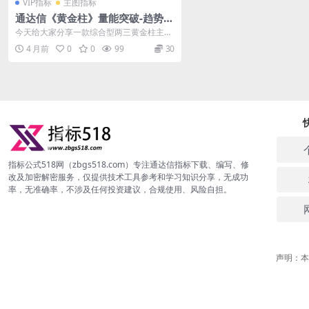
VIP指标
主图指标
通达信《黄金柱》量能突破-趋势线
支撑压力指标源码
今天给大家分享一款综合型两三黄金柱主图
指标，由指标公式 518 网整理提供，包括...
4 月前
0
0
99
30
指标公式518网（zbgs518.com）专注通达信指标下载、编写、修
改及加密解密服务，仅提供技术工具参考和学习知识分享，无成功
率，无准确率，不涉及任何投资建议，合规使用、风险自担。
声明：本