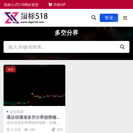
指标公式518网欢迎您
升级VIP
未来函数检测
新手必读
服务项目
指标安装
登录
多空分界
推荐
金钻指标
通达信通道多空分界趋势辅助
工具-清晰识别行情转折点
这款自适应周期辅助指标，就像一
位贴心的行情向导，能自动适配不
4 月前
245
450
同周期，用区间轨道清...