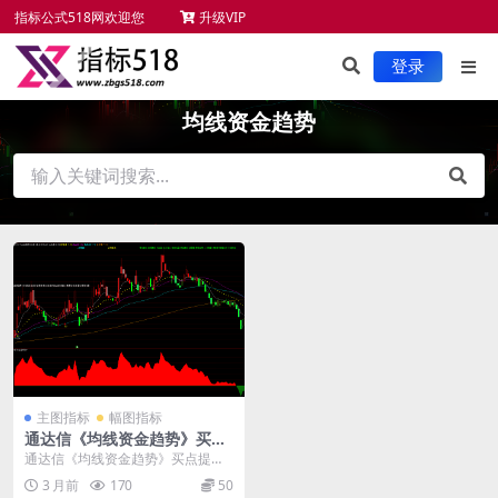
指标公式518网欢迎您
升级VIP
未来函数检测
新手必读
服务项目
指标安装
登录
均线资金趋势
主图指标
幅图指标
通达信《均线资金趋势》买点
提示板块信息
通达信《均线资金趋势》买点提示
板块信息： 1、指标组成：多空买
3 月前
170
50
点主图，资金趋势浪...