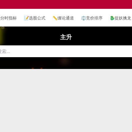

分时指标
📝
选股公式
📏
缠论通道
⚖️
竞价排序
🐉
捉妖擒龙
主升