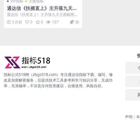
VIP指标
主图指标
通达信《扶摇直上》主升落九天主
图幅图指标公式
通达信《扶摇直上》主升落九天主图幅图指
标公式： 主图无未来函数，幅图有未来，用
3 月前
0
0
137
30
在...
指标公式518网（zbgs518.com）专注通达信指标下载、编写、修
改及加密解密服务，仅提供技术工具参考和学习知识分享，无成功
率，无准确率，不涉及任何投资建议，合规使用、风险自担。
声明：本