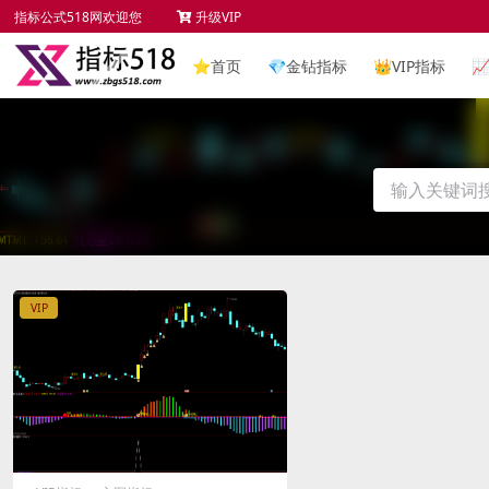
指标公式518网欢迎您
升级VIP
⭐
首页
💎
金钻指标
👑
VIP指标

VIP